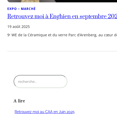
EXPO – MARCHÉ
Retrouvez moi à Enghien en septembre 20
19 août 2025
9ᵉ WE de la Céramique et du verre Parc d’Arenberg, au cœur d
R
e
c
h
A lire
e
r
Retrouvez moi au CAA en Juin 2025
c