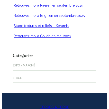
mars 13, 2025
h
Retrouvez moi à Raeren en septembre 2025
e
juillet 12, 2025
Retrouvez moi à Enghien en septembre 2025
août 19, 2025
Stage textures et reliefs – Kéramis
mai 1, 2026
Retrouvez moi à Gouda en mai 2026
mai 13, 2026
Categories
EXPO – MARCHÉ
STAGE
TERRES A TERRE